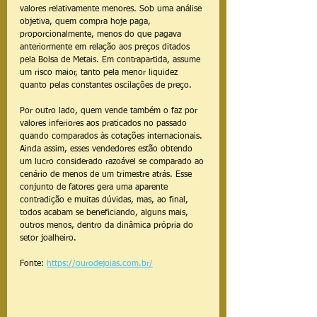
valores relativamente menores. Sob uma análise 
objetiva, quem compra hoje paga, 
proporcionalmente, menos do que pagava 
anteriormente em relação aos preços ditados 
pela Bolsa de Metais. Em contrapartida, assume 
um risco maior, tanto pela menor liquidez 
quanto pelas constantes oscilações de preço.
Por outro lado, quem vende também o faz por 
valores inferiores aos praticados no passado 
quando comparados às cotações internacionais. 
Ainda assim, esses vendedores estão obtendo 
um lucro considerado razoável se comparado ao 
cenário de menos de um trimestre atrás. Esse 
conjunto de fatores gera uma aparente 
contradição e muitas dúvidas, mas, ao final, 
todos acabam se beneficiando, alguns mais, 
outros menos, dentro da dinâmica própria do 
setor joalheiro.
Fonte: 
https://ourodejoias.com.br/